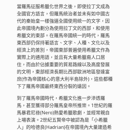
當羅馬征服希臘化世界之後，即使拉丁文成為
全國官方語言，但羅馬統治者並未有如中國古
代的秦始皇一樣強逼全國使用統一的文字，因
此帝國境內劃分為使用拉丁文的西部，和使用
希臘文的東部。在羅馬帝國統一的時代，羅馬
東西部仍保持著語言、文字、人種、文化以及
經濟上的差別，帝國東部普遍使用希臘文作為
實際上的通用語，並且有大量希臘裔人口居
住，而由於佔據重要的貿易路線以及高度發展
的文明，東部經濟長期比西部歐洲地區發達富
庶(作為帝國核心的意大利半島除外)，這些都種
下了羅馬帝國最終東西分裂的遠因。
到了羅馬帝國時代，希臘文化進一步滲透羅
馬，甚至獲得部分羅馬皇帝所推崇。1世紀的羅
馬暴君尼祿(Nero)熱愛希臘歌劇，並經常親自
上場表演。2世紀五賢帝中被認為是「小希臘
人」的哈德良(Hadrian)在帝國境內大量建造希