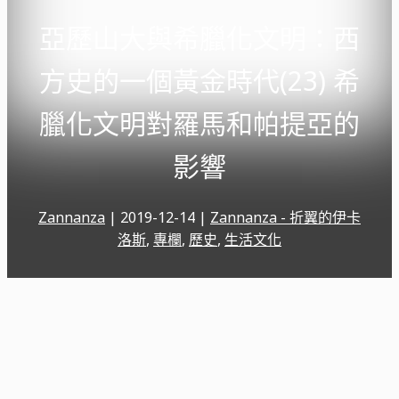
亞歷山大與希臘化文明：西
方史的一個黃金時代(23) 希
臘化文明對羅馬和帕提亞的
影響
Zannanza
|
2019-12-14
|
Zannanza - 折翼的伊卡
洛斯
,
專欄
,
歷史
,
生活文化