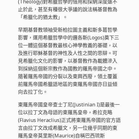
(Theology)對希臘哲學的借用和採納深度遠不
止於此，甚至有種很大爭議的說法稱基督教為
「希臘化的猶太教」。
早期基督教領袖受新柏拉圖主義和斯多葛哲學
影響，運用希臘哲學中的邏各斯(Logos)奠下三
位一體這個基督教最核心神學教義的基礎，以
及進行耶穌基督的神性及人性之間的思辯。可
見希臘化文化的影響，以基督教作為載體滲入
到採納這個新宗教作為國教的羅馬帝國之中。
隨著羅馬帝國的分裂以及東興西廢，領土覆蓋
前羅馬帝國希臘語地區的東羅馬帝國亦日益傾
向去拉丁化。
東羅馬帝國皇帝查士丁尼(Justinian I)是最後一
位以拉丁文為母語的東羅馬皇帝，希拉克略
(Flavius Heraclius)正式將東羅馬帝國的官方語
言由拉丁文改成希臘文，另一位幾乎同期的東
羅馬皇帝莫里斯(Maurice)自稱巴西琉斯