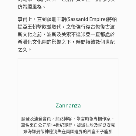
仿希臘風格。
事實上，直到薩珊王朝(Sassanid Empire)將帕
提亞王朝擊敗並取代，之後強行復古恢復古波
斯文化之前，波斯及美索不達米亞一直都處於
希臘化文化圈的影響之下，時間持續數個世紀
之久。
Zannanza
膠登及連登會員，網路博客、聚言時報專欄作家。
筆名來自公元前14世紀期間，被派往埃及迎娶安克
姍海娜曼卻神秘消失在兩國邊界的西臺王子塞那