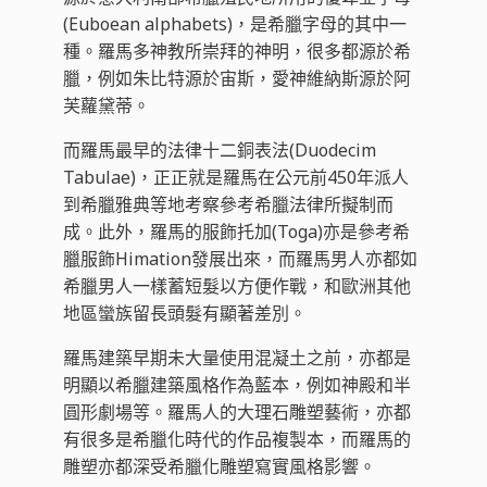
(Euboean alphabets)，是希臘字母的其中一
種。羅馬多神教所崇拜的神明，很多都源於希
臘，例如朱比特源於宙斯，愛神維納斯源於阿
芙蘿黛蒂。
而羅馬最早的法律十二銅表法(Duodecim
Tabulae)，正正就是羅馬在公元前450年派人
到希臘雅典等地考察參考希臘法律所擬制而
成。此外，羅馬的服飾托加(Toga)亦是參考希
臘服飾Himation發展出來，而羅馬男人亦都如
希臘男人一樣蓄短髮以方便作戰，和歐洲其他
地區蠻族留長頭髮有顯著差別。
羅馬建築早期未大量使用混凝土之前，亦都是
明顯以希臘建築風格作為藍本，例如神殿和半
圓形劇場等。羅馬人的大理石雕塑藝術，亦都
有很多是希臘化時代的作品複製本，而羅馬的
雕塑亦都深受希臘化雕塑寫實風格影響。