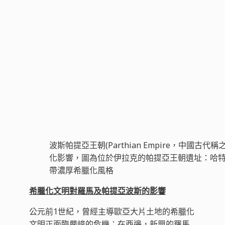
波斯帕提亞王朝(Parthian Empire，中國古
化影響，圖為位於伊拉克的帕提亞王朝遺址：哈特拉(a
帶濃厚希臘化風格
希臘化文明對羅馬及帕提亞波斯的影響
公元前1世紀，曾經主導歐亞大片土地的希臘化
文明正面臨嚴峻的危機：在西邊，新興的羅馬