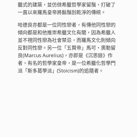
臘式的建築，並仿傚希臘哲學家留鬚，打破了
一直以來羅馬皇帝將鬍鬚刮乾淨的傳統。
哈德良亦都是一位同性戀者，有傳他同性戀的
傾向都是和他推崇希臘文化有關，因為希臘人
並不視同性戀為社會禁忌，而羅馬文化則傾向
反對同性戀。另一位「五賢帝」馬可‧奧勒留
良(Marcus Aurelius)，亦即是《沉思錄》作
者，有名的哲學家皇帝，是一位希臘化哲學門
派「斯多葛學派」(Stoicism)的追隨者。