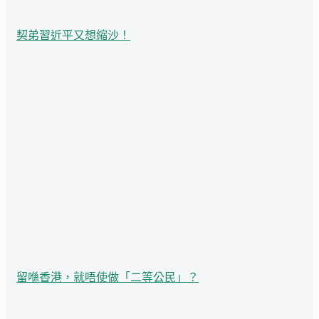
契弟習近平又想縮沙！
留喺香港，就唔使做「二等公民」？