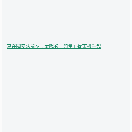
寫在國安法前夕：太陽必「如常」從東邊升起