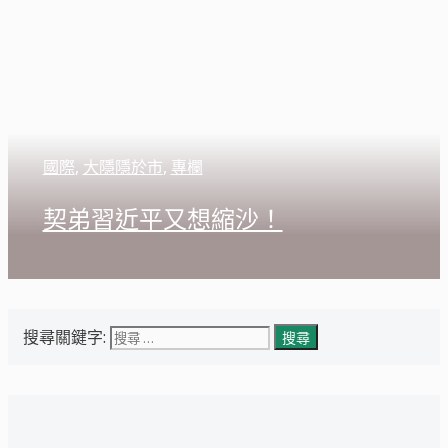
國際
,
大隱隱於市
,
專欄
契弟習近平又想縮沙！
搜尋關鍵字: