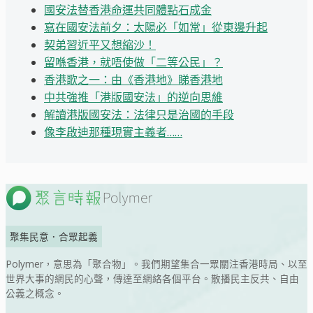
國安法替香港命運共同體點石成金
寫在國安法前夕：太陽必「如常」從東邊升起
契弟習近平又想縮沙！
留喺香港，就唔使做「二等公民」？
香港歌之一：由《香港地》睇香港地
中共強推「港版國安法」的逆向思維
解讀港版國安法：法律只是治國的手段
像李啟迪那種現實主義者……
聚集民意．合眾起義
Polymer，意思為「聚合物」。我們期望集合一眾關注香港時局、以至
世界大事的網民的心聲，傳達至網絡各個平台。散播民主反共、自由
公義之概念。