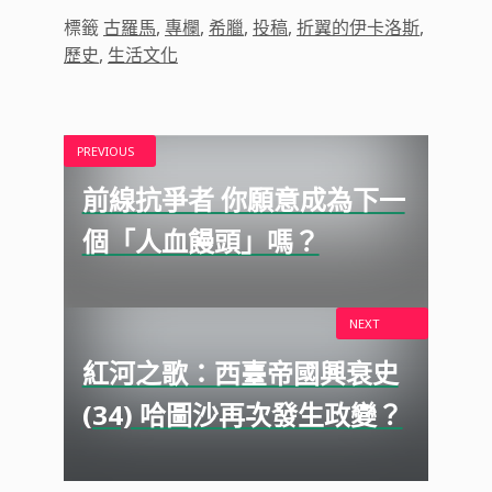
標籤
古羅馬
,
專欄
,
希臘
,
投稿
,
折翼的伊卡洛斯
,
歷史
,
生活文化
PREVIOUS
前線抗爭者 你願意成為下一
個「人血饅頭」嗎？
NEXT
紅河之歌：西臺帝國興衰史
(34) 哈圖沙再次發生政變？