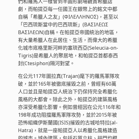
們和羅馬人一樣會到半圓形劇場觀賞希臘話
劇，而帕提亞每一任國王在銀幣上的銘文中都
自稱「希臘人之友」(ΦΙΛΕΛΛΗΝΟΣ)，甚至以
「巴西琉斯當中的巴西琉斯」(ΒΑΣΙΛΕΩΣ
ΒΑΣΙΛΕΩΝ)自稱。在帕提亞帝國統治的地區，
有大量希臘人在此居住、生活，而偉大的希臘
化城市底格里斯河畔的塞琉西亞(Seleucia-on-
Tigris)是希臘人的聚居地，和帕提亞首都泰西
封(Ctesiphon)隔河對望。
在公元117年圖拉真(Trajan)麾下的羅馬軍隊攻
破，並於165年被徹底摧毀之前，曾經有60萬
人口並且是帕提亞人統治下仍保持完全希臘化
風格的大都會。除此之外，帕提亞的建築風格
亦深受希臘化影響。例如曾經因在公元116年和
198年成功阻擋羅馬軍隊攻勢，並於2015年被
恐怖組織伊斯蘭國(ISIS)摧毀的古城哈特拉(al-
Hatra)，就是一座帕提亞人以希臘化風格建造
的城市。城內建築，包括石質立柱、拱門均模