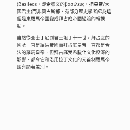
(Basileos，即希臘文的βασιλεύς，指皇帝/大
國君主)而非奧古斯都，有部分歷史學者認為這
個是東羅馬帝國變成拜占庭帝國過渡的轉捩
點。
雖然從查士丁尼到君士坦丁十一世，拜占庭的
國號一直是羅馬帝國而拜占庭皇帝一直都是合
法的羅馬皇帝，但拜占庭受希臘化文化極深的
影響，都令它和沿用拉丁文化的元首制羅馬帝
國有顯著差別。