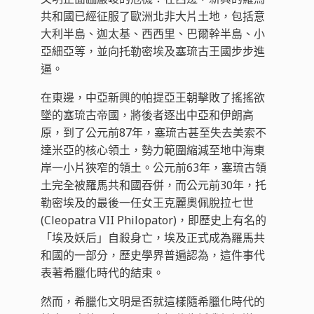
共和國已經征服了歐洲北非大片土地，包括意
大利半島、迦太基、西西里、巴爾幹半島、小
亞細亞等，並向托勒密埃及塞琉古王國步步進
逼。
在東邊，中亞新興的帕提亞王朝擊敗了搖搖欲
墜的塞琉古帝國，將後者逐出中亞和伊朗高
原，到了公元前87年，塞琉古甚至失去美索不
達米亞的核心領土，勢力範圍縮減至地中海東
岸一小片狹窄的領土。公元前63年，塞琉古領
土完全被羅馬共和國吞併，而公元前30年，托
勒密埃及的最後一任女王克麗奧佩脫拉七世
(Cleopatra VII Philopator)，即歷史上有名的
「埃及妖后」自殺身亡，埃及正式成為羅馬共
和國的一部分，歷史學界普遍認為，這件事代
表著希臘化時代的結束。
然而，希臘化文明是否就這樣隨希臘化時代的