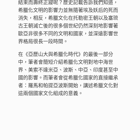
結束而壽終正寢呢？歷史記載告訴我們知道，
希臘化文明的影響力並無隨著埃及妖后的死而
消失，相反，希臘文化在托勒密王朝以及塞琉
古王朝滅亡後的很多個世紀仍然深刻地影響著
歐亞非很多不同的文明和國家，並深遠影響世
界格局很長一段時間。
在《亞歷山大與希臘化時代》的最後一部分
中，筆者會簡短介紹希臘化文明對地中海世
界、美索不達米亞、波斯、中亞、印度甚至中
國的影響。而筆者會從希臘化國家的直接繼承
者：羅馬和帕提亞波斯開始，講述希臘文化對
這兩個國家文化組成的意義。