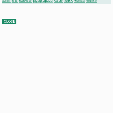
雨傘革命
香港
製圖
都市傳說
香港人
警察
香港獨立
魚蛋革命
CLOSE