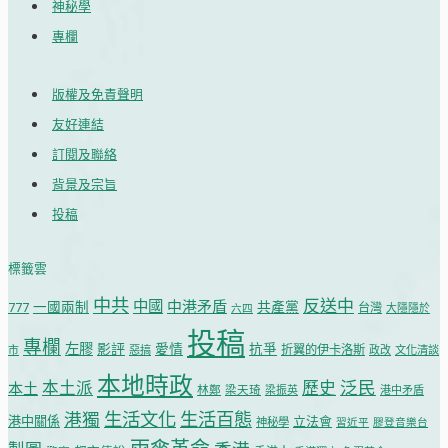
神秘學
專欄
版權及免責聲明
友好連結
訂閱及聯絡
背景及宗旨
投稿
標籤雲
中共
反送中
中國
中港矛盾
共產黨
777
一國兩制
台灣
大隱隱於
六四
投稿
專欄
左膠
影評
愛情
抗爭
折翼的伊卡洛斯
市
惡搞
政改
文化清談
本地時政
泛民
本土派
歷史
本土
林鄭
梁天琦
梁振英
港中矛盾
生活文化
生活百態
港獨
港中關係
立法會
神秘學
習近平
膠登音樂台