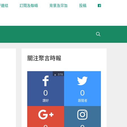
好連結
訂閱及聯絡
背景及宗旨
投稿
搜
尋
關注聚言時報
378
▲
0
0
讚好
跟隨者