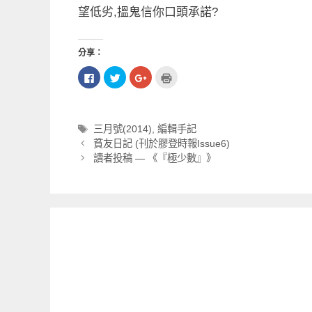
望低劣,搵鬼信你口頭承諾?
分享：
按
分
按
點
一
享
一
這
下
到
下
裡
以
T
以
列
分
w
分
印
享
i
享
(
至
t
到
在
標
三月號(2014)
,
編輯手記
F
t
G
新
文
籤
a
e
o
視
貧友日記 (刊於膠登時報Issue6)
c
r
o
窗
章
讀者投稿 — 《『極少數』》
e
(
g
中
b
在
l
開
導
o
新
e
啟
o
視
+
)
航
k
窗
(
列
(
中
在
在
開
新
新
啟
視
視
)
窗
窗
中
中
開
開
啟
啟
)
)