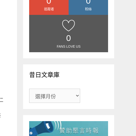
0
0
追蹤者
粉絲
0
FANS LOVE US
昔日文章庫
昔
日
仁
文
章
共
庫