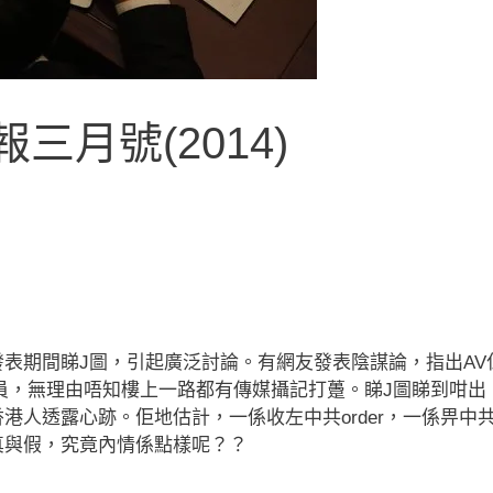
三月號(2014)
表期間睇J圖，引起廣泛討論。有網友發表陰謀論，指出AV
員，無理由唔知樓上一路都有傳媒攝記打躉。睇J圖睇到咁出
港人透露心跡。佢地估計，一係收左中共order，一係畀中
真與假，究竟內情係點樣呢？？