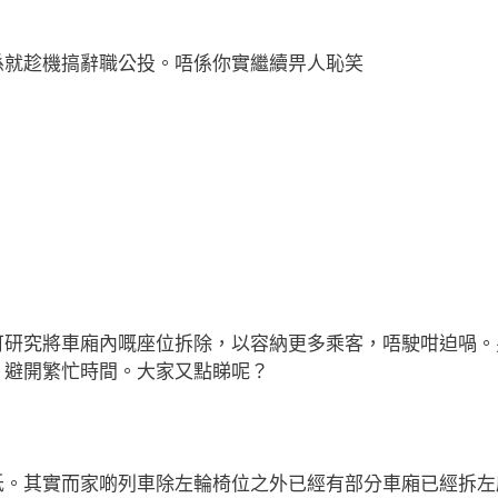
係就趁機搞辭職公投。唔係你實繼續畀人恥笑
可研究將車廂內嘅座位拆除，以容納更多乘客，唔駛咁迫喎。
，避開繁忙時間。大家又點睇呢？
低。其實而家啲列車除左輪椅位之外已經有部分車廂已經拆左