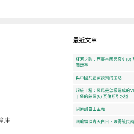
最近文章
紅河之歌：西臺帝國興衰史(8)
國戰爭
與中國共產黨談判的策略
超級工程：羅馬是怎樣建成的VI
丁堡的餘暉(6) 瓦倫斯引水道
胡適談自由主義
章庫
國瑜頭頂青天白日，映得毓民