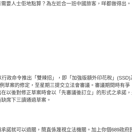
有需要人士佢地點算？為左近合一班中國旅客，咩都做得出。
以行政命令推出「雙辣招」，即「加強版額外印花稅」(SSD)
稅條例草案的修定，至星期三提交立法會審議。審議期間時有爭
出在以後對修正草案時會以「先審議後訂立」的形式之承諾，
員缺席下三讀通過草案。
承諾就可以過關，簡直係蔑視立法機關。加上你個689政府