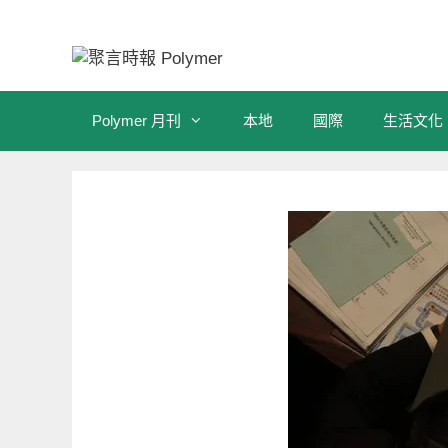
跳
至
內
容
Polymer 月刊
本地
國際
生活文化