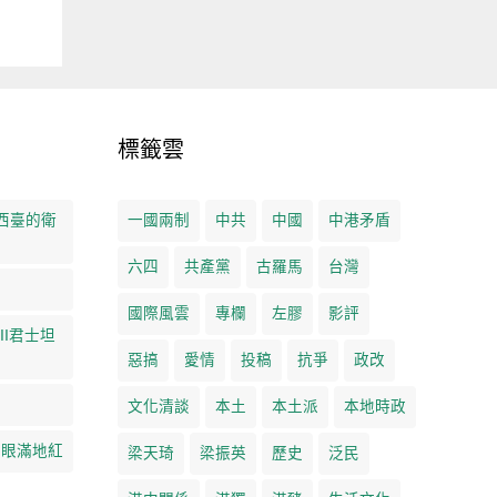
標籤雲
 西臺的衛
一國兩制
中共
中國
中港矛盾
六四
共產黨
古羅馬
台灣
國際風雲
專欄
左膠
影評
II君士坦
惡搞
愛情
投稿
抗爭
政改
文化清談
本土
本土派
本地時政
兩眼滿地紅
梁天琦
梁振英
歷史
泛民